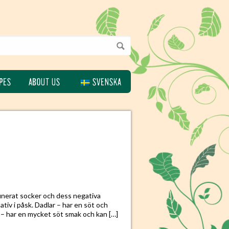
PES
ABOUT US
SVENSKA
finerat socker och dess negativa
tiv i påsk. Dadlar – har en söt och
p – har en mycket söt smak och kan […]