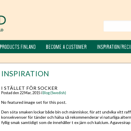
PRODUCTS FINLAND
BECOME A CUSTOMER
INSPIRATION/RECI
INSPIRATION
I STÄLLET FÖR SOCKER
Postad den 22 Mar, 2015 i
Blog (Swedish)
No featured image set for this post.
Den söta smaken lockar både bin och människor, för att undvika vitt raf
konsekvenser för tänder och hälsa så rekommenderar vi naturliga alterna
fyllig smak samtidigt som de innehåller t ex järn och kalcium. Agavesira