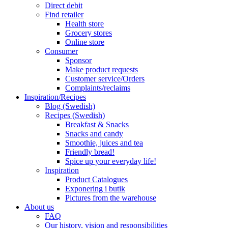
Direct debit
Find retailer
Health store
Grocery stores
Online store
Consumer
Sponsor
Make product requests
Customer service/Orders
Complaints/reclaims
Inspiration/Recipes
Blog (Swedish)
Recipes (Swedish)
Breakfast & Snacks
Snacks and candy
Smoothie, juices and tea
Friendly bread!
Spice up your everyday life!
Inspiration
Product Catalogues
Exponering i butik
Pictures from the warehouse
About us
FAQ
Our history, vision and responsibilities