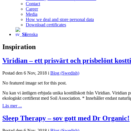
Contact
Career
Media
How we deal and store personal data
Download certificates
Svenska
Inspiration
Viridian – ett prisvärt och prisbelönt kostti
Postad den 6 Nov, 2018 i
Blog (Swedish)
No featured image set for this post.
Nu kan vi äntligen erbjuda unika kosttillskott från Viridian. Viridian 
ekologiskt certifierat med Soil Association. * Innehåller endast naturli
Läs mer ...
Sleep Therapy – sov gott med Dr Organic!
Postad den 6 Nov, 2018 i
Blog (Swedish)