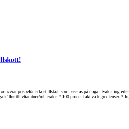
llskott!
producerar prisbelönta kosttillskott som baseras på noga utvalda ingredi
ga källor till vitaminer/mineraler. * 100 procent aktiva ingredienser. * In