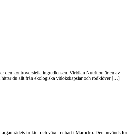
ller den kontroversiella ingrediensen. Viridian Nutrition är en av
t hittar du allt från ekologiska vitlökskapslar och rödklöver […]
n arganträdets frukter och växer enbart i Marocko. Den används för