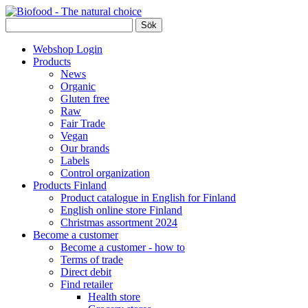
Webshop Login
Products
News
Organic
Gluten free
Raw
Fair Trade
Vegan
Our brands
Labels
Control organization
Products Finland
Product catalogue in English for Finland
English online store Finland
Christmas assortment 2024
Become a customer
Become a customer - how to
Terms of trade
Direct debit
Find retailer
Health store