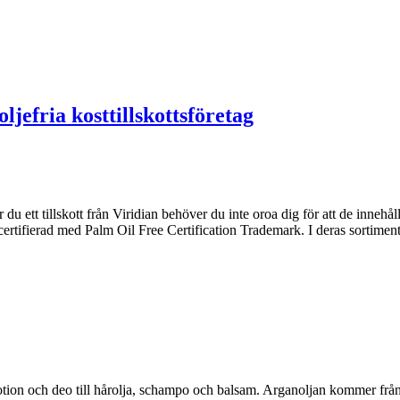
ljefria kosttillskottsföretag
 du ett tillskott från Viridian behöver du inte oroa dig för att de innehå
h certifierad med Palm Oil Free Certification Trademark. I deras sortimen
lotion och deo till hårolja, schampo och balsam. Arganoljan kommer frå