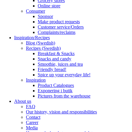
Grocery stores
Online store
Consumer
Sponsor
Make product requests
Customer service/Orders
Complaints/reclaims
Inspiration/Recipes
Blog (Swedish)
Recipes (Swedish)
Breakfast & Snacks
Snacks and candy
Smoothie, juices and tea
Friendly bread!
Spice up your everyday life!
Inspiration
Product Catalogues
Exponering i butik
Pictures from the warehouse
About us
FAQ
Our history, vision and responsibilities
Contact
Career
Media