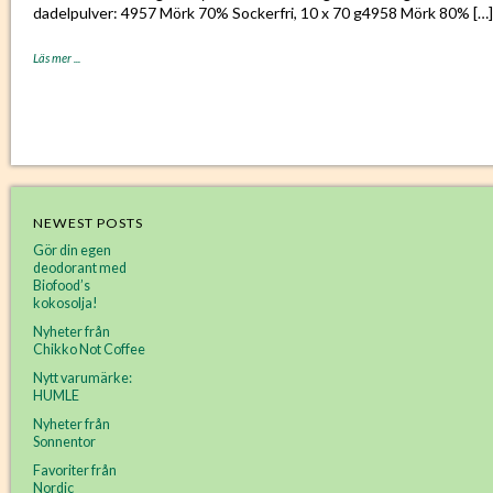
dadelpulver: 4957 Mörk 70% Sockerfri, 10 x 70 g4958 Mörk 80% […]
Läs mer ...
NEWEST POSTS
Gör din egen
deodorant med
Biofood’s
kokosolja!
Nyheter från
Chikko Not Coffee
Nytt varumärke:
HUMLE
Nyheter från
Sonnentor
Favoriter från
Nordic