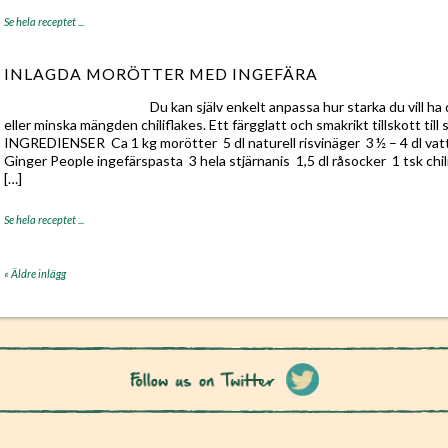
Se hela receptet ...
INLAGDA MORÖTTER MED INGEFÄRA
Du kan själv enkelt anpassa hur starka du vill h
eller minska mängden chiliflakes. Ett färgglatt och smakrikt tillskott till
INGREDIENSER Ca 1 kg morötter 5 dl naturell risvinäger 3 ½ – 4 dl va
Ginger People ingefärspasta 3 hela stjärnanis 1,5 dl råsocker 1 tsk chilif
[…]
Se hela receptet ...
« Äldre inlägg