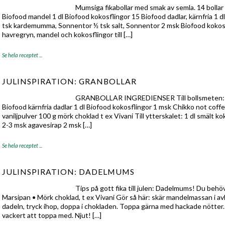
Mumsiga fikabollar med smak av semla. 14 bollar 
Biofood mandel 1 dl Biofood kokosflingor 15 Biofood dadlar, kärnfria 1 d
tsk kardemumma, Sonnentor ½ tsk salt, Sonnentor 2 msk Biofood kokosmjöl
havregryn, mandel och kokosflingor till […]
Se hela receptet ...
JULINSPIRATION: GRANBOLLAR
GRANBOLLAR INGREDIENSER Till bollsmeten: 1 
Biofood kärnfria dadlar 1 dl Biofood kokosflingor 1 msk Chikko not coff
vaniljpulver 100 g mörk choklad t ex Vivani Till ytterskalet: 1 dl smält 
2-3 msk agavesirap 2 msk […]
Se hela receptet ...
JULINSPIRATION: DADELMUMS
Tips på gott fika till julen: Dadelmums! Du behöv
Marsipan • Mörk choklad, t ex Vivani Gör så här: skär mandelmassan i avl
dadeln, tryck ihop, doppa i chokladen. Toppa gärna med hackade nötter.
vackert att toppa med. Njut! […]