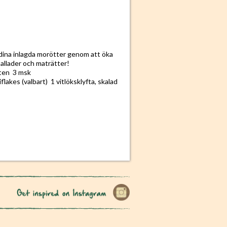
a dina inlagda morötter genom att öka
 sallader och maträtter!
tten 3 msk
lakes (valbart) 1 vitlöksklyfta, skalad