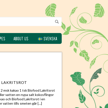
PES
ABOUT US
SVENSKA
 LAKRITSROT
r 2 msk kakao 1 tsk Biofood Lakritsrot
ler vatten en nypa salt kokosflingor
kakao och Biofood Lakritsrot i en
er vatten tills smeten går […]