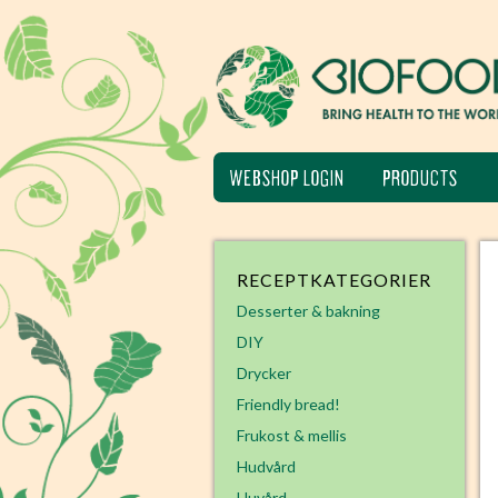
WEBSHOP LOGIN
PRODUCTS
RECEPTKATEGORIER
Desserter & bakning
DIY
Drycker
Friendly bread!
Frukost & mellis
Hudvård
Huvård