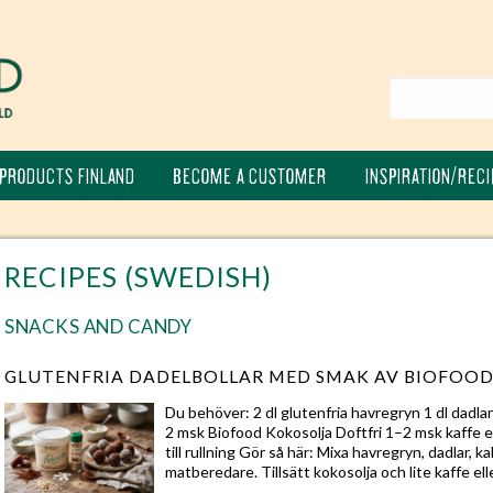
PRODUCTS FINLAND
BECOME A CUSTOMER
INSPIRATION/RECI
RECIPES (SWEDISH)
SNACKS AND CANDY
GLUTENFRIA DADELBOLLAR MED SMAK AV BIOFOOD
Du behöver: 2 dl glutenfria havregryn 1 dl dadla
2 msk Biofood Kokosolja Doftfri 1–2 msk kaffe el
till rullning Gör så här: Mixa havregryn, dadlar, 
matberedare. Tillsätt kokosolja och lite kaffe ell