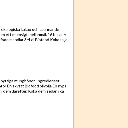
s ekologiska kakao och spännande
om ett mumsigt mellanmål. 16 bollar //
ofood mandlar 3/4 dl Biofood Kokosolja
h nyttiga mungbönor. Ingredienser:
or En skvätt Biofood olivolja En nypa
lj dem därefter. Koka dem sedan i ca