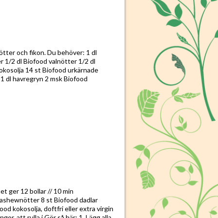
ötter och fikon. Du behöver: 1 dl
 1/2 dl Biofood valnötter 1/2 dl
kokosolja 14 st Biofood urkärnade
 1 dl havregryn 2 msk Biofood
 ger 12 bollar // 10 min
cashewnötter 8 st Biofood dadlar
od kokosolja, doftfri eller extra virgin
or, att rulla i Gör så här: 1. Lägg alla