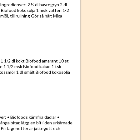
Ingredienser: 2 ½ dl havregryn 2 dl
l Biofood kokosolja 1 msk vatten 1-2
, till rullning Gör så här: Mixa
1/2 dl kokt Biofood amarant 10 st
ee 1 1/2 msk Biofood kakao 1 tsk
kokossmör 1 dl smält Biofood kokosolja
er: • Biofoods kärnfria dadlar •
ånga bitar, lägg en bit i den urkärnade
 Pistagenötter är jättegott och