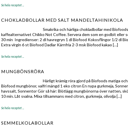
Se hela receptet ...
CHOKLADBOLLAR MED SALT MANDELTAHINIKOLA
Smakrika och härliga chokladbollar med Biofood
kaffealternativet Chikko Not Coffee. Servera dem som en godbit eller s
30 min Ingredienser: 2 dl havregryn 1 dl Biofood Kokosflingor 1/2 dl Bi
Extra virgin 6 st Biofood Dadlar Kärnfria 2-3 msk Biofood kakao […]
Se hela receptet ...
MUNGBÖNSRÖRA
Härligt krämig röra gjord på Biofoods matiga oc
Biofood mungbönor, valfri mängd 1 eko citron En nypa gurkmeja, Sonnent
havssalt, Sonnentor Gör så här: Blötlägg mungbönorna över natten, skö
10 min. Låt svalna. Mixa tillsammans med citron, gurkmeja, olivolja […]
Se hela receptet ...
SEMMELKOLABOLLAR