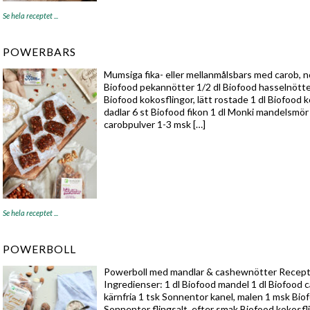
Se hela receptet ...
POWERBARS
Mumsiga fika- eller mellanmålsbars med carob, n
Biofood pekannötter 1/2 dl Biofood hasselnötter
Biofood kokosflingor, lätt rostade 1 dl Biofood 
dadlar 6 st Biofood fikon 1 dl Monki mandelsmör
carobpulver 1-3 msk […]
Se hela receptet ...
POWERBOLL
Powerboll med mandlar & cashewnötter Receptet
Ingredienser: 1 dl Biofood mandel 1 dl Biofood 
kärnfria 1 tsk Sonnentor kanel, malen 1 msk Biofo
Sonnentor flingsalt, efter smak Biofood kokosfling