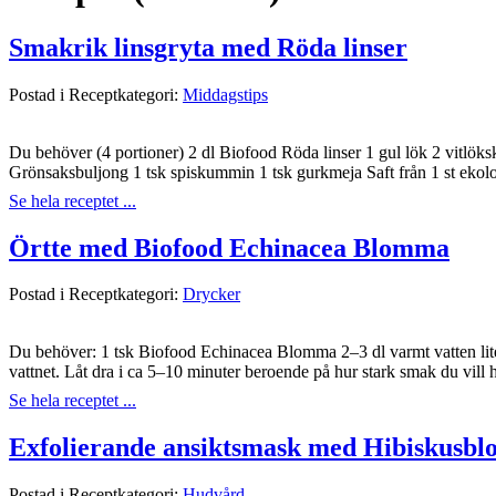
Smakrik linsgryta med Röda linser
Postad i Receptkategori:
Middagstips
Du behöver (4 portioner) 2 dl Biofood Röda linser 1 gul lök 2 vitlöks
Grönsaksbuljong 1 tsk spiskummin 1 tsk gurkmeja Saft från 1 st ekolo
Se hela receptet ...
Örtte med Biofood Echinacea Blomma
Postad i Receptkategori:
Drycker
Du behöver: 1 tsk Biofood Echinacea Blomma 2–3 dl varmt vatten lite 
vattnet. Låt dra i ca 5–10 minuter beroende på hur stark smak du vill
Se hela receptet ...
Exfolierande ansiktsmask med Hibiskusb
Postad i Receptkategori:
Hudvård