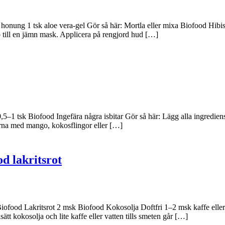
onung 1 tsk aloe vera-gel Gör så här: Mortla eller mixa Biofood Hibisk
op till en jämn mask. Applicera på rengjord hud […]
–1 tsk Biofood Ingefära några isbitar Gör så här: Lägg alla ingrediens
gärna med mango, kokosflingor eller […]
d lakritsrot
iofood Lakritsrot 2 msk Biofood Kokosolja Doftfri 1–2 msk kaffe eller v
ätt kokosolja och lite kaffe eller vatten tills smeten går […]