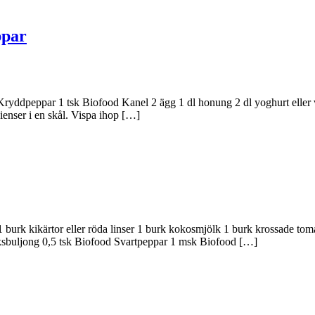
ppar
ryddpeppar 1 tsk Biofood Kanel 2 ägg 1 dl honung 2 dl yoghurt eller vä
ienser i en skål. Vispa ihop […]
t 1 burk kikärtor eller röda linser 1 burk kokosmjölk 1 burk krossade t
ksbuljong 0,5 tsk Biofood Svartpeppar 1 msk Biofood […]