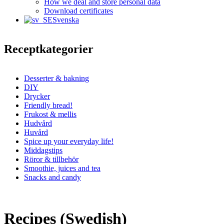
How we deal and store personal data
Download certificates
Svenska
Receptkategorier
Desserter & bakning
DIY
Drycker
Friendly bread!
Frukost & mellis
Hudvård
Huvård
Spice up your everyday life!
Middagstips
Röror & tillbehör
Smoothie, juices and tea
Snacks and candy
Recipes (Swedish)