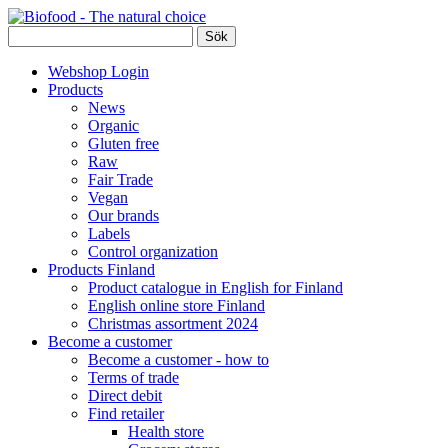
Webshop Login
Products
News
Organic
Gluten free
Raw
Fair Trade
Vegan
Our brands
Labels
Control organization
Products Finland
Product catalogue in English for Finland
English online store Finland
Christmas assortment 2024
Become a customer
Become a customer - how to
Terms of trade
Direct debit
Find retailer
Health store