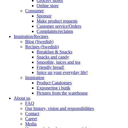
Grocery stores
Online store
Consumer
Sponsor
Make product requests
Customer service/Orders
Complaints/reclaims
Inspiration/Recipes
Blog (Swedish)
Recipes (Swedish)
Breakfast & Snacks
Snacks and candy
Smoothie, juices and tea
Friendly bread!
Spice up your everyday life!
Inspiration
Product Catalogues
Exponering i butik
Pictures from the warehouse
About us
FAQ
Our history, vision and responsibilities
Contact
Career
Media