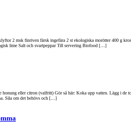
klyftor 2 msk finriven färsk ingefära 2 st ekologiska morötter 400 g kr
gisk lime Salt och svartpeppar Till servering Biofood […]
honung eller citron (valfritt) Gör så här: Koka upp vatten. Lägg i de 
 ha. Sila om det behövs och […]
lomma