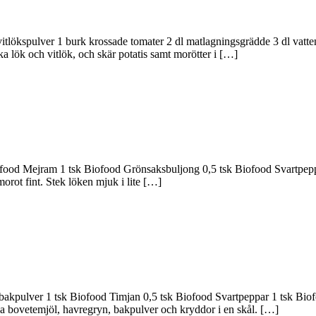
ite vitlökspulver 1 burk krossade tomater 2 dl matlagningsgrädde 3 dl va
a lök och vitlök, och skär potatis samt morötter i […]
ofood Mejram 1 tsk Biofood Grönsaksbuljong 0,5 tsk Biofood Svartpeppar 1
orot fint. Stek löken mjuk i lite […]
bakpulver 1 tsk Biofood Timjan 0,5 tsk Biofood Svartpeppar 1 tsk Biofo
da bovetemjöl, havregryn, bakpulver och kryddor i en skål. […]