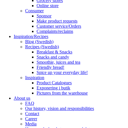
Grocery stores
Online store
Consumer
Sponsor
Make product requests
Customer service/Orders
Complaints/reclaims
Inspiration/Recipes
Blog (Swedish)
Recipes (Swedish)
Breakfast & Snacks
Snacks and candy
Smoothie, juices and tea
Friendly bread!
Spice up your everyday life!
Inspiration
Product Catalogues
Exponering i butik
Pictures from the warehouse
About us
FAQ
Our history, vision and responsibilities
Contact
Career
Media