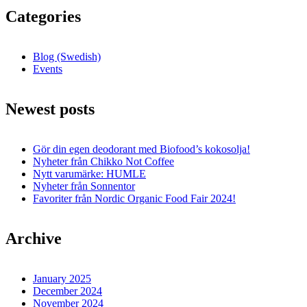
Categories
Blog (Swedish)
Events
Newest posts
Gör din egen deodorant med Biofood’s kokosolja!
Nyheter från Chikko Not Coffee
Nytt varumärke: HUMLE
Nyheter från Sonnentor
Favoriter från Nordic Organic Food Fair 2024!
Archive
January 2025
December 2024
November 2024