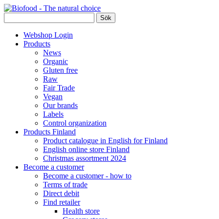
Webshop Login
Products
News
Organic
Gluten free
Raw
Fair Trade
Vegan
Our brands
Labels
Control organization
Products Finland
Product catalogue in English for Finland
English online store Finland
Christmas assortment 2024
Become a customer
Become a customer - how to
Terms of trade
Direct debit
Find retailer
Health store