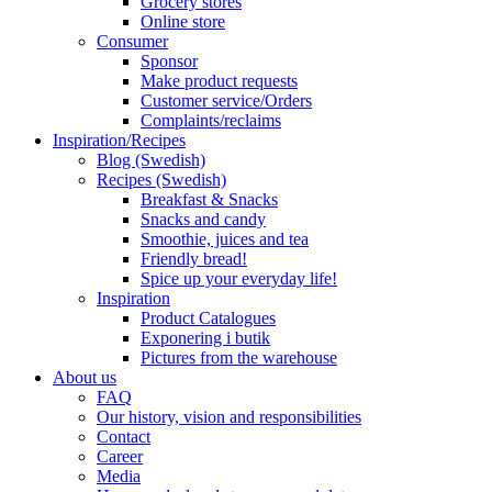
Grocery stores
Online store
Consumer
Sponsor
Make product requests
Customer service/Orders
Complaints/reclaims
Inspiration/Recipes
Blog (Swedish)
Recipes (Swedish)
Breakfast & Snacks
Snacks and candy
Smoothie, juices and tea
Friendly bread!
Spice up your everyday life!
Inspiration
Product Catalogues
Exponering i butik
Pictures from the warehouse
About us
FAQ
Our history, vision and responsibilities
Contact
Career
Media