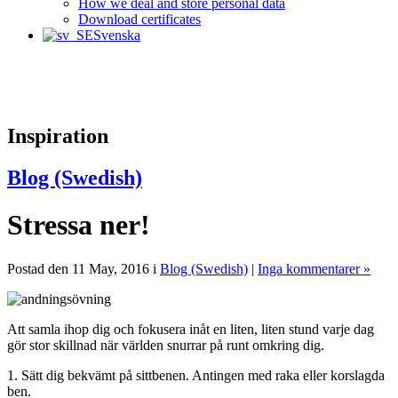
How we deal and store personal data
Download certificates
Svenska
Inspiration
Blog (Swedish)
Stressa ner!
Postad den 11 May, 2016 i
Blog (Swedish)
|
Inga kommentarer »
Att samla ihop dig och fokusera inåt en liten, liten stund varje dag
gör stor skillnad när världen snurrar på runt omkring dig.
1. Sätt dig bekvämt på sittbenen. Antingen med raka eller korslagda
ben.