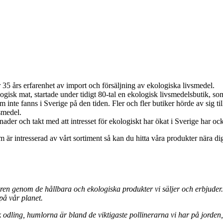
 35 års erfarenhet av import och försäljning av ekologiska livsmedel.
isk mat, startade under tidigt 80-tal en ekologisk livsmedelsbutik, s
inte fanns i Sverige på den tiden. Fler och fler butiker hörde av sig til
smedel.
nader och takt med att intresset för ekologiskt har ökat i Sverige har oc
m är intresserad av vårt sortiment så kan du hitta våra produkter nära d
en genom de hållbara och ekologiska produkter vi säljer och erbjuder. F
på vår planet.
odling, humlorna är bland de viktigaste pollinerarna vi har på jorden, 