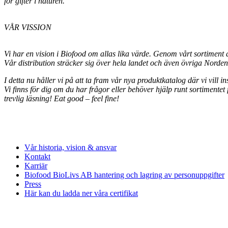
för gifter i naturen.
VÅR VISSION
Vi har en vision i Biofood om allas lika värde. Genom vårt sortiment av
Vår distribution sträcker sig över hela landet och även övriga Norde
I detta nu håller vi på att ta fram vår nya produktkatalog där vi vill i
Vi finns för dig om du har frågor eller behöver hjälp runt sortimentet 
trevlig läsning! Eat good – feel fine!
Vår historia, vision & ansvar
Kontakt
Karriär
Biofood BioLivs AB hantering och lagring av personuppgifter
Press
Här kan du ladda ner våra certifikat