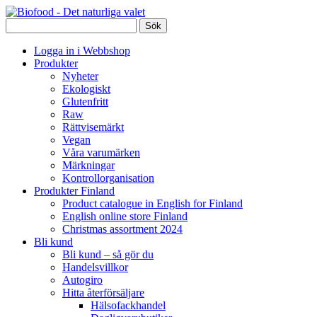
Logga in i Webbshop
Produkter
Nyheter
Ekologiskt
Glutenfritt
Raw
Rättvisemärkt
Vegan
Våra varumärken
Märkningar
Kontrollorganisation
Produkter Finland
Product catalogue in English for Finland
English online store Finland
Christmas assortment 2024
Bli kund
Bli kund – så gör du
Handelsvillkor
Autogiro
Hitta återförsäljare
Hälsofackhandel