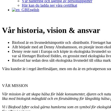
Vår hantering och lagring av personuppgifter
Här kan du ladda ner våra certifikat
English
Vår historia, vision & ansvar
Biofood är en livsmedelsimportör och -distributör. Företaget har
Allt började med att Denny Abrahamsson, en pionjär inom ekolog
Denny reste runt i Europa och köpte in ekologiska livsmedel som 
var så företaget Biofood föddes, en grossist med ekologiska liv
Biofood har sedan dess sålt ekologiska livsmedel till olika mark
Våra kunder är i regel återförsäljare, men om du är en privatperson so
VÅR MISSION
Vår mission är att skapa hälsa för både konsumenter, djuren och natur
lika med biologisk mångfald och en förutsättning för långsiktig hälsa 
Vi i Biofood lyfter också gärna humlorna som en symbol för ekologisk 