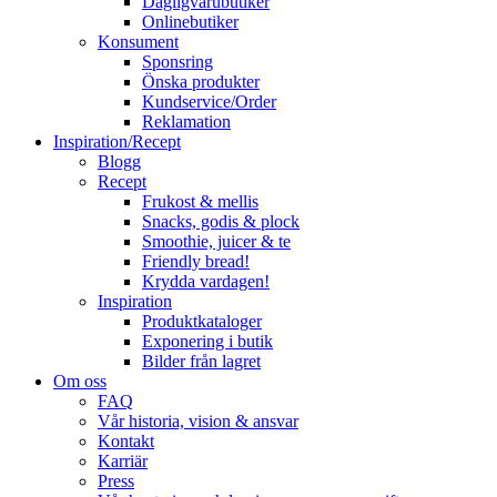
Dagligvarubutiker
Onlinebutiker
Konsument
Sponsring
Önska produkter
Kundservice/Order
Reklamation
Inspiration/Recept
Blogg
Recept
Frukost & mellis
Snacks, godis & plock
Smoothie, juicer & te
Friendly bread!
Krydda vardagen!
Inspiration
Produktkataloger
Exponering i butik
Bilder från lagret
Om oss
FAQ
Vår historia, vision & ansvar
Kontakt
Karriär
Press