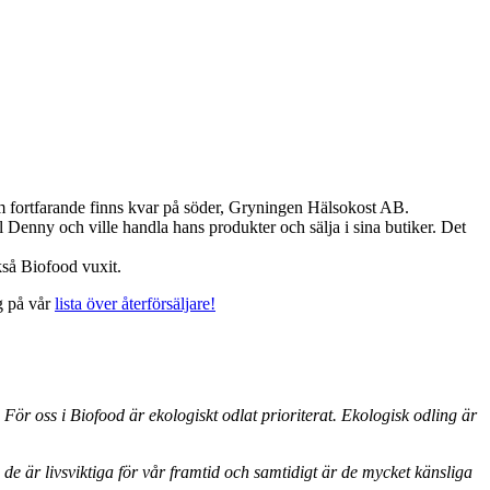
om fortfarande finns kvar på söder, Gryningen Hälsokost AB.
l Denny och ville handla hans produkter och sälja i sina butiker. Det
kså Biofood vuxit.
ig på vår
lista över återförsäljare!
ör oss i Biofood är ekologiskt odlat prioriterat. Ekologisk odling är
de är livsviktiga för vår framtid och samtidigt är de mycket känsliga