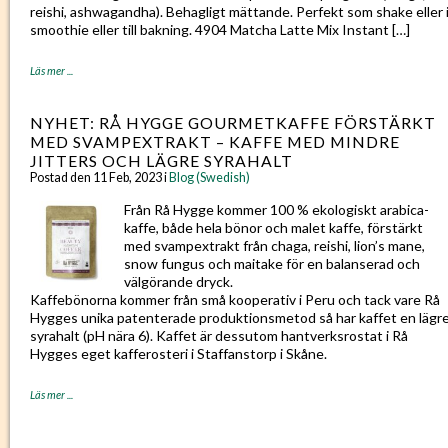
reishi, ashwagandha). Behagligt mättande. Perfekt som shake eller 
smoothie eller till bakning. 4904 Matcha Latte Mix Instant […]
Läs mer ...
NYHET: RÅ HYGGE GOURMETKAFFE FÖRSTÄRKT
MED SVAMPEXTRAKT – KAFFE MED MINDRE
JITTERS OCH LÄGRE SYRAHALT
Postad den 11 Feb, 2023 i
Blog (Swedish)
Från Rå Hygge kommer 100 % ekologiskt arabica-
kaffe, både hela bönor och malet kaffe, förstärkt
med svampextrakt från chaga, reishi, lion’s mane,
snow fungus och maitake för en balanserad och
välgörande dryck.
Kaffebönorna kommer från små kooperativ i Peru och tack vare Rå
Hygges unika patenterade produktionsmetod så har kaffet en lägr
syrahalt (pH nära 6). Kaffet är dessutom hantverksrostat i Rå
Hygges eget kafferosteri i Staffanstorp i Skåne.
Läs mer ...