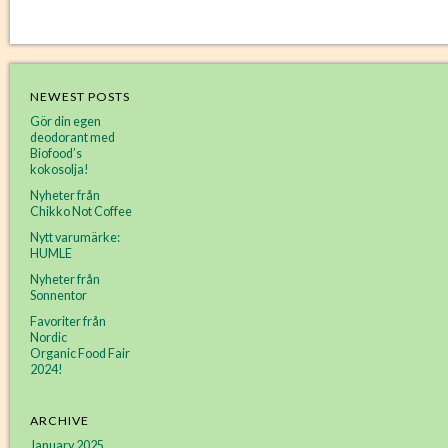
NEWEST POSTS
Gör din egen
deodorant med
Biofood’s
kokosolja!
Nyheter från
Chikko Not Coffee
Nytt varumärke:
HUMLE
Nyheter från
Sonnentor
Favoriter från
Nordic
Organic Food Fair
2024!
ARCHIVE
January 2025