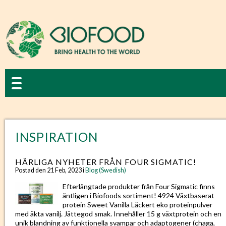
INSPIRATION
HÄRLIGA NYHETER FRÅN FOUR SIGMATIC!
Postad den 21 Feb, 2023 i
Blog (Swedish)
Efterlängtade produkter från Four Sigmatic finns
äntligen i Biofoods sortiment! 4924 Växtbaserat
protein Sweet Vanilla Läckert eko proteinpulver
med äkta vanilj. Jättegod smak. Innehåller 15 g växtprotein och en
unik blandning av funktionella svampar och adaptogener (chaga,