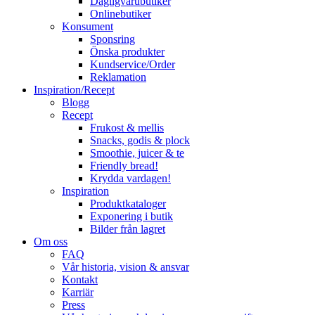
Dagligvarubutiker
Onlinebutiker
Konsument
Sponsring
Önska produkter
Kundservice/Order
Reklamation
Inspiration/Recept
Blogg
Recept
Frukost & mellis
Snacks, godis & plock
Smoothie, juicer & te
Friendly bread!
Krydda vardagen!
Inspiration
Produktkataloger
Exponering i butik
Bilder från lagret
Om oss
FAQ
Vår historia, vision & ansvar
Kontakt
Karriär
Press