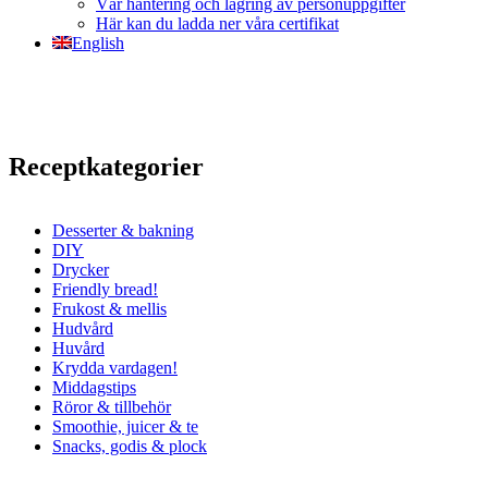
Vår hantering och lagring av personuppgifter
Här kan du ladda ner våra certifikat
English
Receptkategorier
Desserter & bakning
DIY
Drycker
Friendly bread!
Frukost & mellis
Hudvård
Huvård
Krydda vardagen!
Middagstips
Röror & tillbehör
Smoothie, juicer & te
Snacks, godis & plock