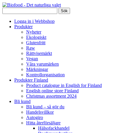
Logga in i Webbshop
Produkter
Nyheter
Ekologiskt
Glutenfritt
Raw
Rättvisemärkt
Vegan
Våra varumärken
Märkningar
Kontrollorganisation
Produkter Finland
Product catalogue in English for Finland
English online store Finland
Christmas assortment 2024
Bli kund
Bli kund – så gör du
Handelsvillkor
Autogiro
Hitta återförsäljare
Hälsofackhandel