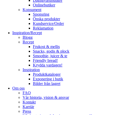
Dagligvarubutiker
Onlinebutiker
Konsument
Sponsring
Önska produkter
Kundservice/Order
Reklamation
Inspiration/Recept
Blogg
Recept
Frukost & mellis
Snacks, godis & plock
Smoothie, juicer & te
Friendly bread!
Krydda vardagen!
Inspiration
Produktkataloger
Exponering i butik
Bilder från lagret
Om oss
FAQ
Vår historia, vision & ansvar
Kontakt
Karriär
Press