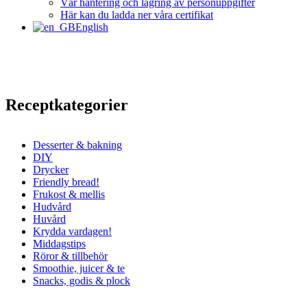
Vår hantering och lagring av personuppgifter
Här kan du ladda ner våra certifikat
English
Receptkategorier
Desserter & bakning
DIY
Drycker
Friendly bread!
Frukost & mellis
Hudvård
Huvård
Krydda vardagen!
Middagstips
Röror & tillbehör
Smoothie, juicer & te
Snacks, godis & plock