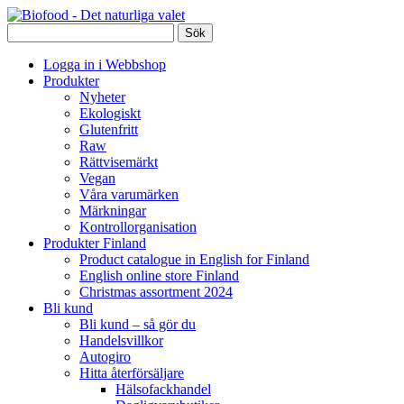
Logga in i Webbshop
Produkter
Nyheter
Ekologiskt
Glutenfritt
Raw
Rättvisemärkt
Vegan
Våra varumärken
Märkningar
Kontrollorganisation
Produkter Finland
Product catalogue in English for Finland
English online store Finland
Christmas assortment 2024
Bli kund
Bli kund – så gör du
Handelsvillkor
Autogiro
Hitta återförsäljare
Hälsofackhandel