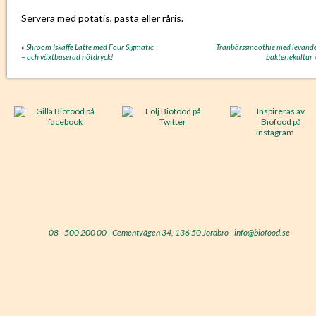
Servera med potatis, pasta eller råris.
«
Shroom Iskaffe Latte med Four Sigmatic
Tranbärssmoothie med levand
– och växtbaserad nötdryck!
bakteriekultur
08 - 500 200 00 | Cementvägen 34, 136 50 Jordbro | info@biofood.se