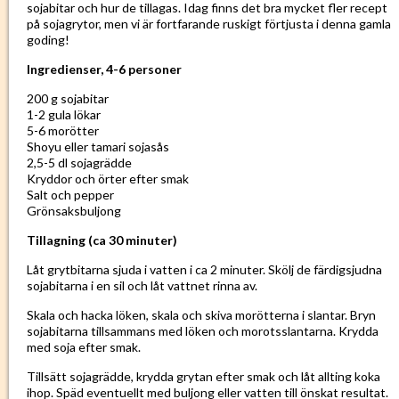
sojabitar och hur de tillagas. Idag finns det bra mycket fler recept
på sojagrytor, men vi är fortfarande ruskigt förtjusta i denna gamla
goding!
Ingredienser, 4-6 personer
200 g sojabitar
1-2 gula lökar
5-6 morötter
Shoyu eller tamari sojasås
2,5-5 dl sojagrädde
Kryddor och örter efter smak
Salt och pepper
Grönsaksbuljong
Tillagning (ca 30 minuter)
Låt grytbitarna sjuda i vatten i ca 2 minuter. Skölj de färdigsjudna
sojabitarna i en sil och låt vattnet rinna av.
Skala och hacka löken, skala och skiva morötterna i slantar. Bryn
sojabitarna tillsammans med löken och morotsslantarna. Krydda
med soja efter smak.
Tillsätt sojagrädde, krydda grytan efter smak och låt allting koka
ihop. Späd eventuellt med buljong eller vatten till önskat resultat.