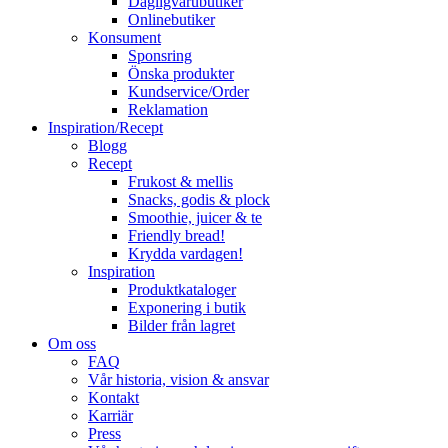
Dagligvarubutiker
Onlinebutiker
Konsument
Sponsring
Önska produkter
Kundservice/Order
Reklamation
Inspiration/Recept
Blogg
Recept
Frukost & mellis
Snacks, godis & plock
Smoothie, juicer & te
Friendly bread!
Krydda vardagen!
Inspiration
Produktkataloger
Exponering i butik
Bilder från lagret
Om oss
FAQ
Vår historia, vision & ansvar
Kontakt
Karriär
Press