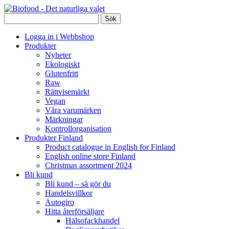
Logga in i Webbshop
Produkter
Nyheter
Ekologiskt
Glutenfritt
Raw
Rättvisemärkt
Vegan
Våra varumärken
Märkningar
Kontrollorganisation
Produkter Finland
Product catalogue in English for Finland
English online store Finland
Christmas assortment 2024
Bli kund
Bli kund – så gör du
Handelsvillkor
Autogiro
Hitta återförsäljare
Hälsofackhandel