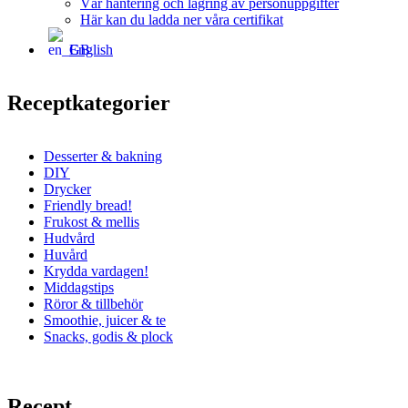
Vår hantering och lagring av personuppgifter
Här kan du ladda ner våra certifikat
English
Receptkategorier
Desserter & bakning
DIY
Drycker
Friendly bread!
Frukost & mellis
Hudvård
Huvård
Krydda vardagen!
Middagstips
Röror & tillbehör
Smoothie, juicer & te
Snacks, godis & plock
Recept