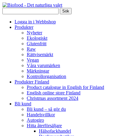
Logga in i Webbshop
Produkter
Nyheter
Ekologiskt
Glutenfritt
Raw
Rättvisemärkt
Vegan
Våra varumärken
Märkningar
Kontrollorganisation
Produkter Finland
Product catalogue in English for Finland
English online store Finland
Christmas assortment 2024
Bli kund
Bli kund – så gör du
Handelsvillkor
Autogiro
Hitta återförsäljare
Hälsofackhandel