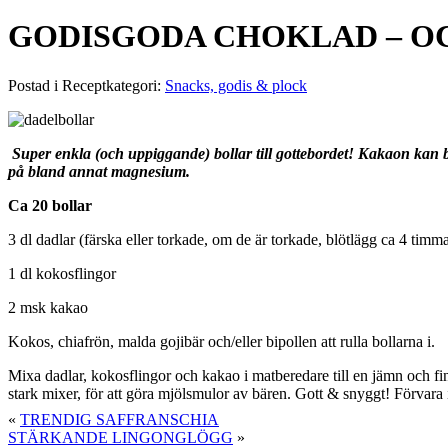
GODISGODA CHOKLAD – O
Postad i Receptkategori:
Snacks, godis & plock
Super enkla (och uppiggande) bollar till gottebordet! Kakaon kan
på bland annat magnesium.
Ca 20 bollar
3 dl dadlar (färska eller torkade, om de är torkade, blötlägg ca 4 timma
1 dl kokosflingor
2 msk kakao
Kokos, chiafrön, malda gojibär och/eller bipollen att rulla bollarna i.
Mixa dadlar, kokosflingor och kakao i matberedare till en jämn och fin 
stark mixer, för att göra mjölsmulor av bären. Gott & snyggt! Förvara 
«
TRENDIG SAFFRANSCHIA
STÄRKANDE LINGONGLÖGG
»