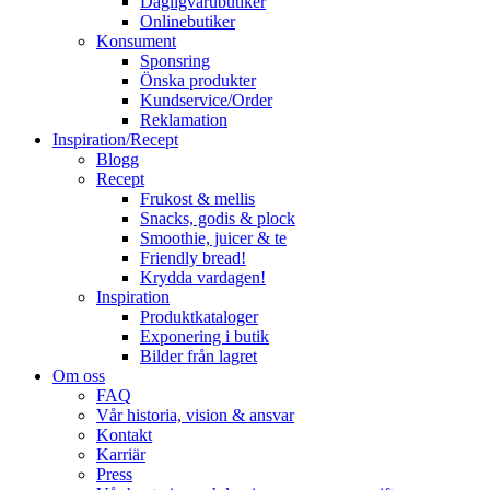
Dagligvarubutiker
Onlinebutiker
Konsument
Sponsring
Önska produkter
Kundservice/Order
Reklamation
Inspiration/Recept
Blogg
Recept
Frukost & mellis
Snacks, godis & plock
Smoothie, juicer & te
Friendly bread!
Krydda vardagen!
Inspiration
Produktkataloger
Exponering i butik
Bilder från lagret
Om oss
FAQ
Vår historia, vision & ansvar
Kontakt
Karriär
Press