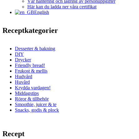
Vår hantering och lagring av personuppgifter
Här kan du ladda ner våra certifikat
English
Receptkategorier
Desserter & bakning
DIY
Drycker
Friendly bread!
Frukost & mellis
Hudvård
Huvård
Krydda vardagen!
Middagstips
Röror & tillbehör
Smoothie, juicer & te
Snacks, godis & plock
Recept