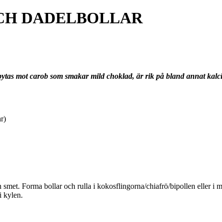
CH DADELBOLLAR
 bytas mot carob som smakar mild choklad, är rik på bland annat ka
r)
smet. Forma bollar och rulla i kokosflingorna/chiafrö/bipollen eller i ma
i kylen.