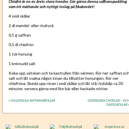
Chiafrö är en av årets stora trender. Gör gärna denna saffranspudding
som ett mättande och nyttigt inslag på fikabordet!
4 små skålar
2 dl mandel- eller risdryck
0,5 g saffran
0,5 dl chiafrön
1 tsk honung
1 knivsudd salt
Koka upp vätskan och ta kastrullen från värmen. Rör ner saffran oc
salt och låt svalna något innan du tillsätter honungen. Rör ner
chiafröna. Skeda upp röran i små skålar och låt stå i kylskåp ca 30
minuter, servera gärna med lite bär eller hackade nötter.
«
GYLLENGULA SAFFRANSBOLLAR
GODISGODA CHOKLAD – OC
DADELBOLLAR