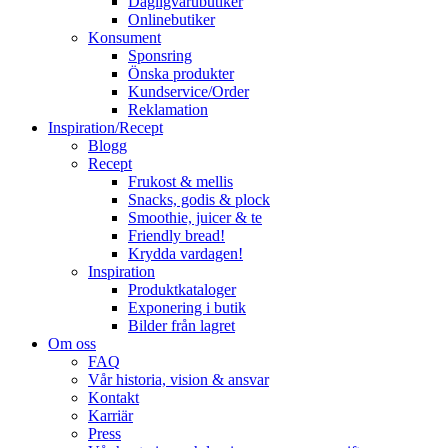
Dagligvarubutiker
Onlinebutiker
Konsument
Sponsring
Önska produkter
Kundservice/Order
Reklamation
Inspiration/Recept
Blogg
Recept
Frukost & mellis
Snacks, godis & plock
Smoothie, juicer & te
Friendly bread!
Krydda vardagen!
Inspiration
Produktkataloger
Exponering i butik
Bilder från lagret
Om oss
FAQ
Vår historia, vision & ansvar
Kontakt
Karriär
Press