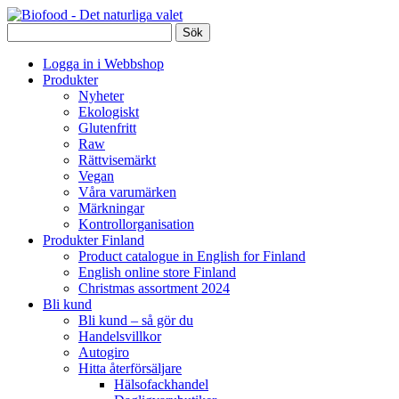
Logga in i Webbshop
Produkter
Nyheter
Ekologiskt
Glutenfritt
Raw
Rättvisemärkt
Vegan
Våra varumärken
Märkningar
Kontrollorganisation
Produkter Finland
Product catalogue in English for Finland
English online store Finland
Christmas assortment 2024
Bli kund
Bli kund – så gör du
Handelsvillkor
Autogiro
Hitta återförsäljare
Hälsofackhandel