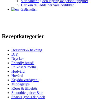
Vår hantering och lagring av personuppgifter
Här kan du ladda ner våra certifikat
English
Receptkategorier
Desserter & bakning
DIY
Drycker
Friendly bread!
Frukost & mellis
Hudvård
Huvård
Krydda vardagen!
Middagstips
Röror & tillbehör
Smoothie, juicer & te
Snacks, godis & plock