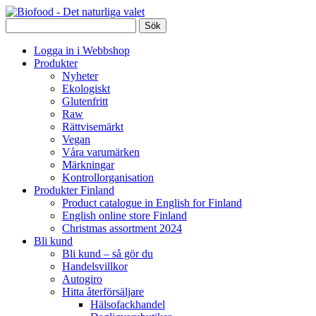
Logga in i Webbshop
Produkter
Nyheter
Ekologiskt
Glutenfritt
Raw
Rättvisemärkt
Vegan
Våra varumärken
Märkningar
Kontrollorganisation
Produkter Finland
Product catalogue in English for Finland
English online store Finland
Christmas assortment 2024
Bli kund
Bli kund – så gör du
Handelsvillkor
Autogiro
Hitta återförsäljare
Hälsofackhandel