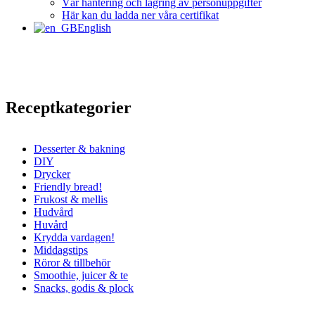
Vår hantering och lagring av personuppgifter
Här kan du ladda ner våra certifikat
English
Receptkategorier
Desserter & bakning
DIY
Drycker
Friendly bread!
Frukost & mellis
Hudvård
Huvård
Krydda vardagen!
Middagstips
Röror & tillbehör
Smoothie, juicer & te
Snacks, godis & plock