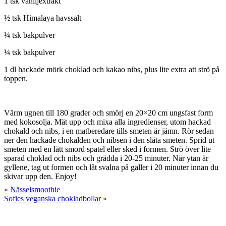
1 tsk vaniljextrakt
½ tsk Himalaya havssalt
¼ tsk bakpulver
¼ tsk bakpulver
1 dl hackade mörk choklad och kakao nibs, plus lite extra att strö på
toppen.
Värm ugnen till 180 grader och smörj en 20×20 cm ungsfast form
med kokosolja. Mät upp och mixa alla ingredienser, utom hackad
chokald och nibs, i en matberedare tills smeten är jämn. Rör sedan
ner den hackade chokalden och nibsen i den släta smeten. Sprid ut
smeten med en lätt smord spatel eller sked i formen. Strö över lite
sparad choklad och nibs och grädda i 20-25 minuter. När ytan är
gyllene, tag ut formen och låt svalna på galler i 20 minuter innan du
skivar upp den. Enjoy!
«
Nässelsmoothie
Sofies veganska chokladbollar
»