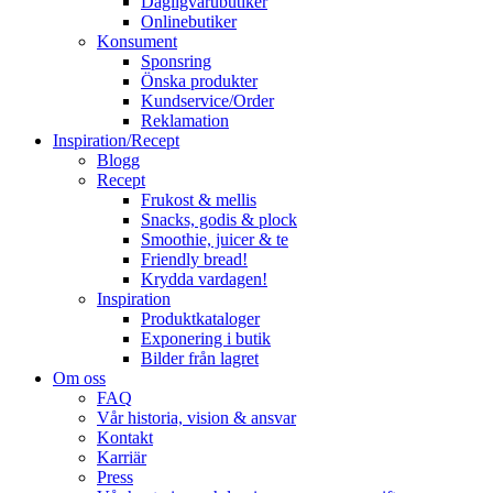
Dagligvarubutiker
Onlinebutiker
Konsument
Sponsring
Önska produkter
Kundservice/Order
Reklamation
Inspiration/Recept
Blogg
Recept
Frukost & mellis
Snacks, godis & plock
Smoothie, juicer & te
Friendly bread!
Krydda vardagen!
Inspiration
Produktkataloger
Exponering i butik
Bilder från lagret
Om oss
FAQ
Vår historia, vision & ansvar
Kontakt
Karriär
Press