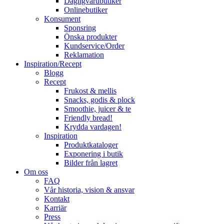
Dagligvarubutiker
Onlinebutiker
Konsument
Sponsring
Önska produkter
Kundservice/Order
Reklamation
Inspiration/Recept
Blogg
Recept
Frukost & mellis
Snacks, godis & plock
Smoothie, juicer & te
Friendly bread!
Krydda vardagen!
Inspiration
Produktkataloger
Exponering i butik
Bilder från lagret
Om oss
FAQ
Vår historia, vision & ansvar
Kontakt
Karriär
Press