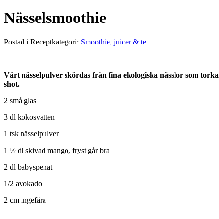
Nässelsmoothie
Postad i Receptkategori:
Smoothie, juicer & te
Vårt nässelpulver skördas från fina ekologiska nässlor som torka
shot.
2 små glas
3 dl kokosvatten
1 tsk nässelpulver
1 ½ dl skivad mango, fryst går bra
2 dl babyspenat
1/2 avokado
2 cm ingefära