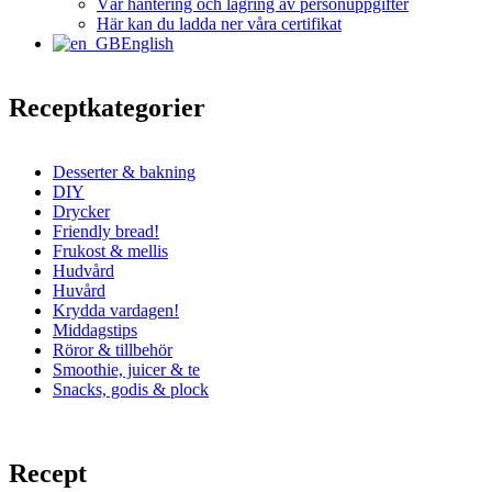
Vår hantering och lagring av personuppgifter
Här kan du ladda ner våra certifikat
English
Receptkategorier
Desserter & bakning
DIY
Drycker
Friendly bread!
Frukost & mellis
Hudvård
Huvård
Krydda vardagen!
Middagstips
Röror & tillbehör
Smoothie, juicer & te
Snacks, godis & plock
Recept