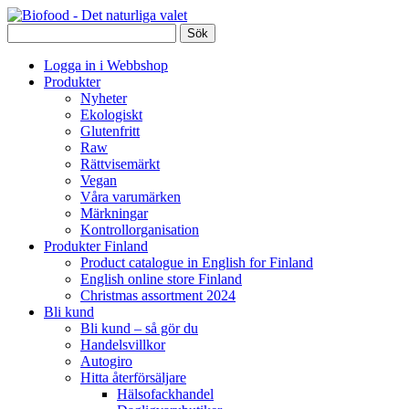
Logga in i Webbshop
Produkter
Nyheter
Ekologiskt
Glutenfritt
Raw
Rättvisemärkt
Vegan
Våra varumärken
Märkningar
Kontrollorganisation
Produkter Finland
Product catalogue in English for Finland
English online store Finland
Christmas assortment 2024
Bli kund
Bli kund – så gör du
Handelsvillkor
Autogiro
Hitta återförsäljare
Hälsofackhandel