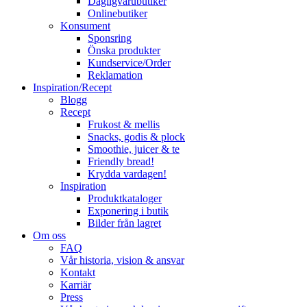
Dagligvarubutiker
Onlinebutiker
Konsument
Sponsring
Önska produkter
Kundservice/Order
Reklamation
Inspiration/Recept
Blogg
Recept
Frukost & mellis
Snacks, godis & plock
Smoothie, juicer & te
Friendly bread!
Krydda vardagen!
Inspiration
Produktkataloger
Exponering i butik
Bilder från lagret
Om oss
FAQ
Vår historia, vision & ansvar
Kontakt
Karriär
Press