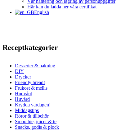
Vår hantering och lagring av personuppgifter
Här kan du ladda ner våra certifikat
English
Receptkategorier
Desserter & bakning
DIY
Drycker
Friendly bread!
Frukost & mellis
Hudvård
Huvård
Krydda vardagen!
Middagstips
Röror & tillbehör
Smoothie, juicer & te
Snacks, godis & plock