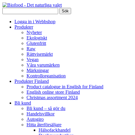
Logga in i Webbshop
Produkter
Nyheter
Ekologiskt
Glutenfritt
Raw
Rättvisemärkt
Vegan
Våra varumärken
Märkningar
Kontrollorganisation
Produkter Finland
Product catalogue in English for Finland
English online store Finland
Christmas assortment 2024
Bli kund
Bli kund – så gör du
Handelsvillkor
Autogiro
Hitta återförsäljare
Hälsofackhandel