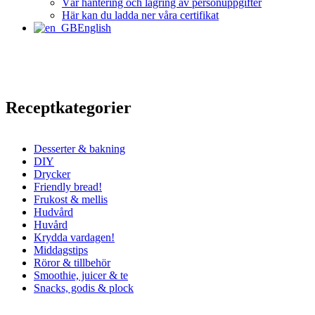
Vår hantering och lagring av personuppgifter
Här kan du ladda ner våra certifikat
English
Receptkategorier
Desserter & bakning
DIY
Drycker
Friendly bread!
Frukost & mellis
Hudvård
Huvård
Krydda vardagen!
Middagstips
Röror & tillbehör
Smoothie, juicer & te
Snacks, godis & plock