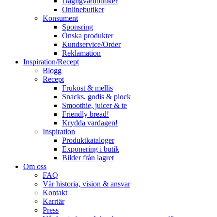
Dagligvarubutiker
Onlinebutiker
Konsument
Sponsring
Önska produkter
Kundservice/Order
Reklamation
Inspiration/Recept
Blogg
Recept
Frukost & mellis
Snacks, godis & plock
Smoothie, juicer & te
Friendly bread!
Krydda vardagen!
Inspiration
Produktkataloger
Exponering i butik
Bilder från lagret
Om oss
FAQ
Vår historia, vision & ansvar
Kontakt
Karriär
Press