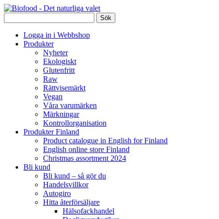
Logga in i Webbshop
Produkter
Nyheter
Ekologiskt
Glutenfritt
Raw
Rättvisemärkt
Vegan
Våra varumärken
Märkningar
Kontrollorganisation
Produkter Finland
Product catalogue in English for Finland
English online store Finland
Christmas assortment 2024
Bli kund
Bli kund – så gör du
Handelsvillkor
Autogiro
Hitta återförsäljare
Hälsofackhandel