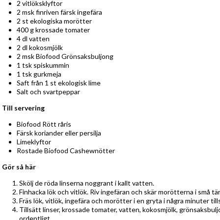
2 vitlöksklyftor
2 msk finriven färsk ingefära
2 st ekologiska morötter
400 g krossade tomater
4 dl vatten
2 dl kokosmjölk
2 msk Biofood Grönsaksbuljong
1 tsk spiskummin
1 tsk gurkmeja
Saft från 1 st ekologisk lime
Salt och svartpeppar
Till servering
Biofood Rött råris
Färsk koriander eller persilja
Limeklyftor
Rostade Biofood Cashewnötter
Gör så här
Skölj de röda linserna noggrant i kallt vatten.
Finhacka lök och vitlök. Riv ingefäran och skär morötterna i små tär
Fräs lök, vitlök, ingefära och morötter i en gryta i några minuter ti
Tillsätt linser, krossade tomater, vatten, kokosmjölk, grönsaksbu
ordentligt.