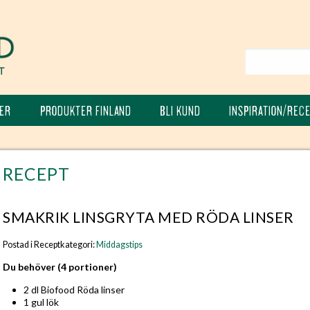
ER
PRODUKTER FINLAND
BLI KUND
INSPIRATION/REC
RECEPT
SMAKRIK LINSGRYTA MED RÖDA LINSER
Postad i Receptkategori:
Middagstips
Du behöver (4 portioner)
2 dl Biofood Röda linser
1 gul lök