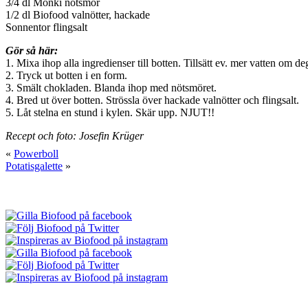
3/4 dl Monki nötsmör
1/2 dl Biofood valnötter, hackade
Sonnentor flingsalt
Gör så här:
1. Mixa ihop alla ingredienser till botten. Tillsätt ev. mer vatten om d
2. Tryck ut botten i en form.
3. Smält chokladen. Blanda ihop med nötsmöret.
4. Bred ut över botten. Strössla över hackade valnötter och flingsalt.
5. Låt stelna en stund i kylen. Skär upp. NJUT!!
Recept och foto: Josefin Krüger
«
Powerboll
Potatisgalette
»