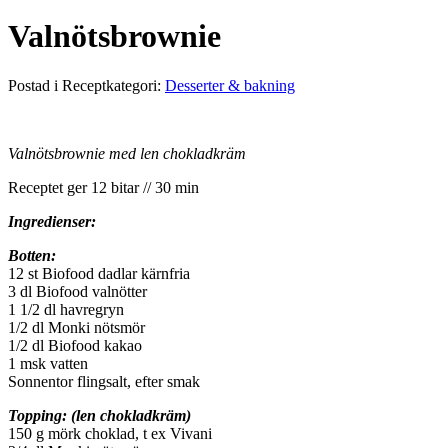
Valnötsbrownie
Postad i Receptkategori:
Desserter & bakning
Valnötsbrownie med len chokladkräm
Receptet ger 12 bitar // 30 min
Ingredienser:
Botten:
12 st Biofood dadlar kärnfria
3 dl Biofood valnötter
1 1/2 dl havregryn
1/2 dl Monki nötsmör
1/2 dl Biofood kakao
1 msk vatten
Sonnentor flingsalt, efter smak
Topping: (len chokladkräm)
150 g mörk choklad, t ex Vivani