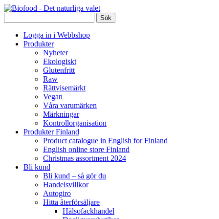
Logga in i Webbshop
Produkter
Nyheter
Ekologiskt
Glutenfritt
Raw
Rättvisemärkt
Vegan
Våra varumärken
Märkningar
Kontrollorganisation
Produkter Finland
Product catalogue in English for Finland
English online store Finland
Christmas assortment 2024
Bli kund
Bli kund – så gör du
Handelsvillkor
Autogiro
Hitta återförsäljare
Hälsofackhandel