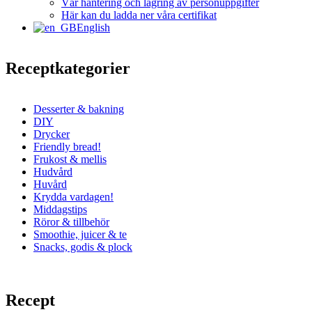
Vår hantering och lagring av personuppgifter
Här kan du ladda ner våra certifikat
English
Receptkategorier
Desserter & bakning
DIY
Drycker
Friendly bread!
Frukost & mellis
Hudvård
Huvård
Krydda vardagen!
Middagstips
Röror & tillbehör
Smoothie, juicer & te
Snacks, godis & plock
Recept