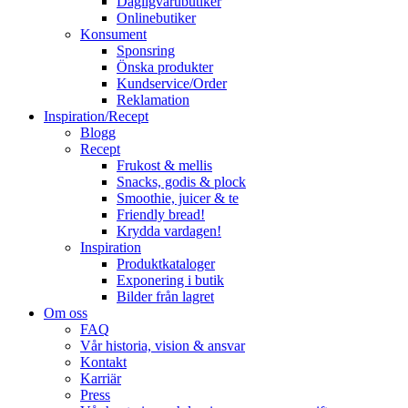
Dagligvarubutiker
Onlinebutiker
Konsument
Sponsring
Önska produkter
Kundservice/Order
Reklamation
Inspiration/Recept
Blogg
Recept
Frukost & mellis
Snacks, godis & plock
Smoothie, juicer & te
Friendly bread!
Krydda vardagen!
Inspiration
Produktkataloger
Exponering i butik
Bilder från lagret
Om oss
FAQ
Vår historia, vision & ansvar
Kontakt
Karriär
Press