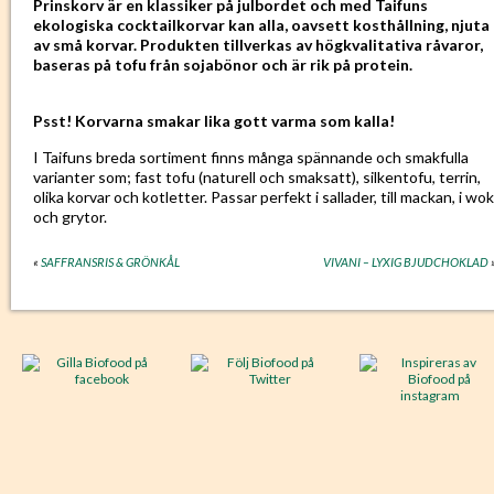
Prinskorv är en klassiker på julbordet och med Taifuns
ekologiska cocktailkorvar kan alla, oavsett kosthållning, njuta
av små korvar. Produkten tillverkas av högkvalitativa råvaror,
baseras på tofu från sojabönor och är rik på protein.
Psst! Korvarna smakar lika gott varma som kalla!
I Taifuns breda sortiment finns många spännande och smakfulla
varianter som; fast tofu (naturell och smaksatt), silkentofu, terrin,
olika korvar och kotletter. Passar perfekt i sallader, till mackan, i wok
och grytor.
«
SAFFRANSRIS & GRÖNKÅL
VIVANI – LYXIG BJUDCHOKLAD