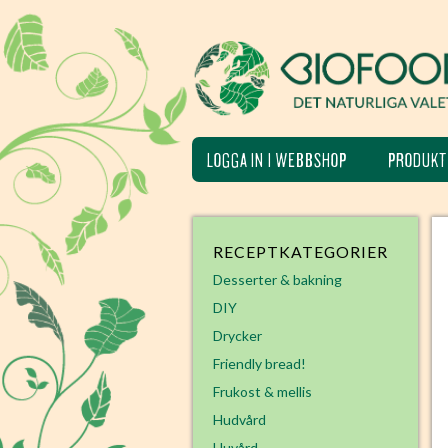
LOGGA IN I WEBBSHOP
PRODUKT
RECEPTKATEGORIER
Desserter & bakning
DIY
Drycker
Friendly bread!
Frukost & mellis
Hudvård
Huvård