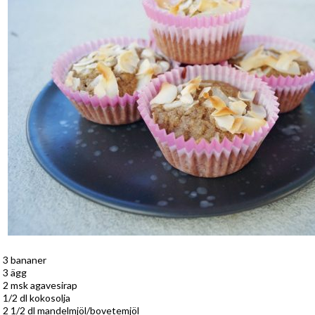
3 bananer
3 ägg
2 msk agavesirap
1/2 dl kokosolja
2 1/2 dl mandelmjöl/bovetemjöl