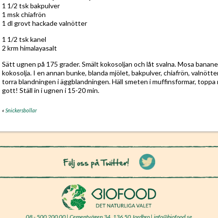
1 1/2 tsk bakpulver
1 msk chiafrön
1 dl grovt hackade valnötter
1 1/2 tsk kanel
2 krm himalayasalt
Sätt ugnen på 175 grader. Smält kokosoljan och låt svalna. Mosa bananer
kokosolja. I en annan bunke, blanda mjölet, bakpulver, chiafrön, valnötte
torra blandningen i äggblandningen. Häll smeten i muffinsformar, toppa
gott! Ställ in i ugnen i 15-20 min.
«
Snickersbollar
08 - 500 200 00 | Cementvägen 34, 136 50 Jordbro | info@biofood.se