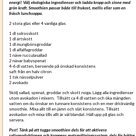
energi! Välj ekologiska ingredienser och ladda kropp och sinne med
grön kraft. Smoothien passar både till frukost, mellis eller som en
fräsch lunchsoppa.
2 stora glas eller 4 vanliga glas
1 dl solrosskott
1 dl ärtskott
1 dl mungbönsgroddar
1 dl alfalfagroddar
1 näve rucculasallad
2 nävar babyspenat
4-6 dl vatten, beroende på önskad konsistens
saft från en halv citron
1 tsk nässelpulver
2 avokado
Skölj sallad, spenat, groddar och skott noga. Lägg alla ingredienser
utom avokadon i mixern. Tillsätt ca 4 dl vatten och öka mängden
vatten om du önskar en tunnare konsistens och en mer drickvänlig
smoothie. Mixa allt till en jämn och slät konsistens. Tillsätt
avokadon och mixa tills allt är väl blandat. Häll upp på glas och
servera.
Psst! Tänk på att tugga smoothien dels för att aktivera
salivproduktionen och kroppens matsmältningssystem, dels för bättre