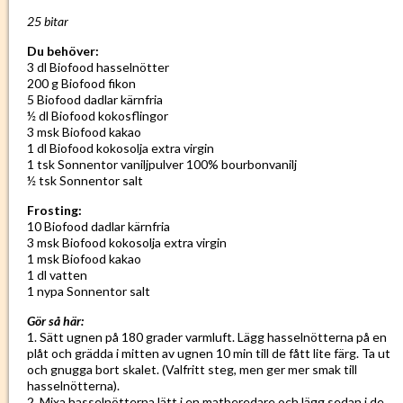
25 bitar
Du behöver:
3 dl Biofood hasselnötter
200 g Biofood fikon
5 Biofood dadlar kärnfria
½ dl Biofood kokosflingor
3 msk Biofood kakao
1 dl Biofood kokosolja extra virgin
1 tsk Sonnentor vaniljpulver 100% bourbonvanilj
½ tsk Sonnentor salt
Frosting:
10 Biofood dadlar kärnfria
3 msk Biofood kokosolja extra virgin
1 msk Biofood kakao
1 dl vatten
1 nypa Sonnentor salt
Gör så här:
1. Sätt ugnen på 180 grader varmluft. Lägg hasselnötterna på en
plåt och grädda i mitten av ugnen 10 min till de fått lite färg. Ta ut
och gnugga bort skalet. (Valfritt steg, men ger mer smak till
hasselnötterna).
2. Mixa hasselnötterna lätt i en matberedare och lägg sedan i de