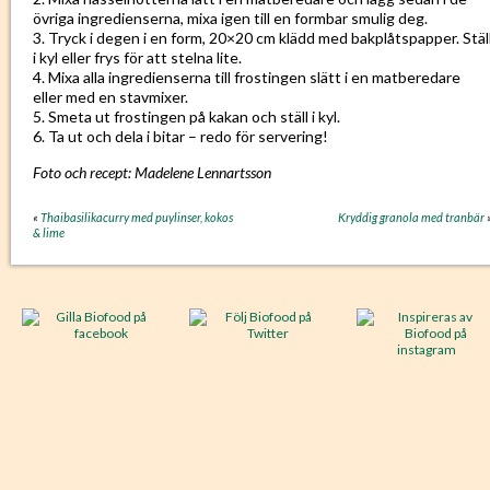
övriga ingredienserna, mixa igen till en formbar smulig deg.
3. Tryck i degen i en form, 20×20 cm klädd med bakplåtspapper. Stäl
i kyl eller frys för att stelna lite.
4. Mixa alla ingredienserna till frostingen slätt i en matberedare
eller med en stavmixer.
5. Smeta ut frostingen på kakan och ställ i kyl.
6. Ta ut och dela i bitar – redo för servering!
Foto och recept: Madelene Lennartsson
«
Thaibasilikacurry med puylinser, kokos
Kryddig granola med tranbär
& lime