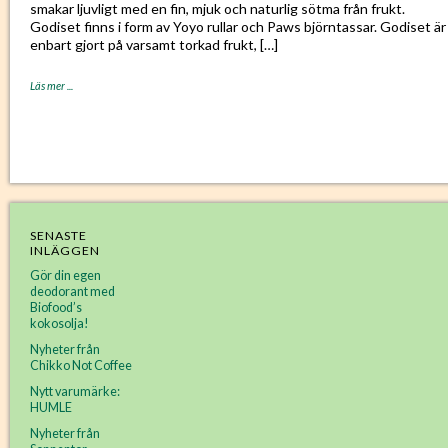
smakar ljuvligt med en fin, mjuk och naturlig sötma från frukt.
Godiset finns i form av Yoyo rullar och Paws björntassar. Godiset är
enbart gjort på varsamt torkad frukt, […]
Läs mer ...
SENASTE
INLÄGGEN
Gör din egen
deodorant med
Biofood’s
kokosolja!
Nyheter från
Chikko Not Coffee
Nytt varumärke:
HUMLE
Nyheter från