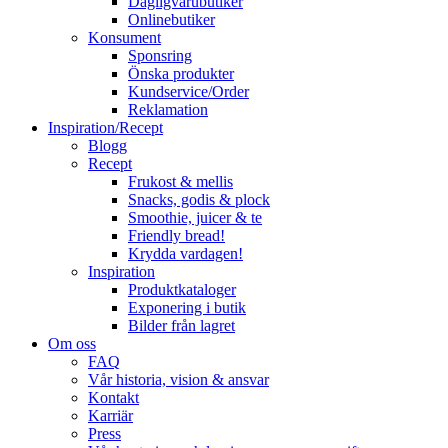
Dagligvarubutiker
Onlinebutiker
Konsument
Sponsring
Önska produkter
Kundservice/Order
Reklamation
Inspiration/Recept
Blogg
Recept
Frukost & mellis
Snacks, godis & plock
Smoothie, juicer & te
Friendly bread!
Krydda vardagen!
Inspiration
Produktkataloger
Exponering i butik
Bilder från lagret
Om oss
FAQ
Vår historia, vision & ansvar
Kontakt
Karriär
Press