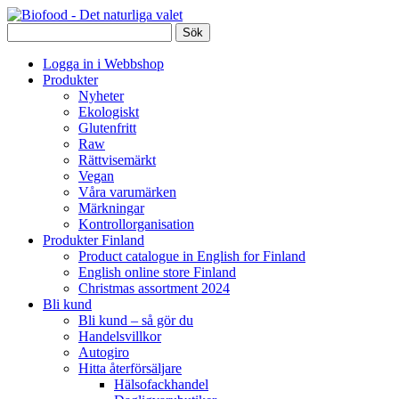
Logga in i Webbshop
Produkter
Nyheter
Ekologiskt
Glutenfritt
Raw
Rättvisemärkt
Vegan
Våra varumärken
Märkningar
Kontrollorganisation
Produkter Finland
Product catalogue in English for Finland
English online store Finland
Christmas assortment 2024
Bli kund
Bli kund – så gör du
Handelsvillkor
Autogiro
Hitta återförsäljare
Hälsofackhandel