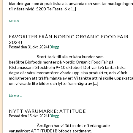
blandningar som är praktiska att använda och som tar matlagningen
till nästa nivå! ⁠ 5200 Te Fasta, 6 x […]
Läs mer ...
FAVORITER FRÅN NORDIC ORGANIC FOOD FAIR
2024!
Postad den 31 okt, 2024 i
Blogg
Stort tack till alla er kära kunder som
besökte Biofoods monter på Nordic Organic Food Fair på
Kistamässan i Stockholm 9–10 oktober! Det var två fantastiska
dagar där våra leverantörer visade upp sina produkter, och vi fick
möjligheten att träffa många av er! Vi tänkte att ni skulle uppskatt
om vi visade lite bilder och lyfte fram några av […]
Läs mer ...
NYTT VARUMÄRKE: ATTITUDE
Postad den 15 okt, 2024 i
Blogg
Äntligen har vi fått in det efterlängtade
varumärket ATTITUDE i Biofoods sortiment.