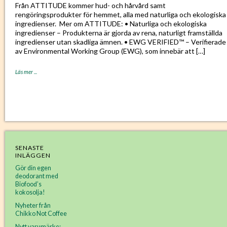
Från ATTITUDE kommer hud- och hårvård samt
rengöringsprodukter för hemmet, alla med naturliga och ekologiska
ingredienser. Mer om ATTITUDE: • Naturliga och ekologiska
ingredienser – Produkterna är gjorda av rena, naturligt framställda
ingredienser utan skadliga ämnen. • EWG VERIFIED™ – Verifierade
av Environmental Working Group (EWG), som innebär att […]
Läs mer ...
SENASTE
INLÄGGEN
Gör din egen
deodorant med
Biofood’s
kokosolja!
Nyheter från
Chikko Not Coffee
Nytt varumärke: