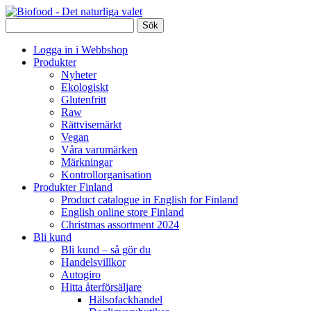
Logga in i Webbshop
Produkter
Nyheter
Ekologiskt
Glutenfritt
Raw
Rättvisemärkt
Vegan
Våra varumärken
Märkningar
Kontrollorganisation
Produkter Finland
Product catalogue in English for Finland
English online store Finland
Christmas assortment 2024
Bli kund
Bli kund – så gör du
Handelsvillkor
Autogiro
Hitta återförsäljare
Hälsofackhandel