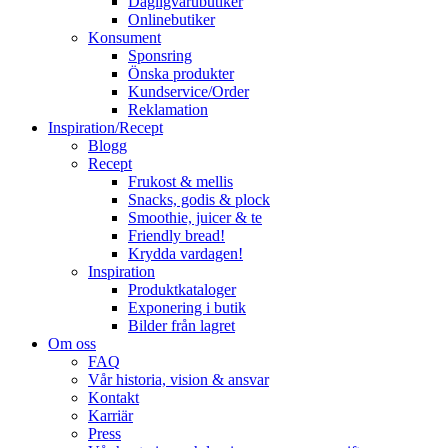
Dagligvarubutiker
Onlinebutiker
Konsument
Sponsring
Önska produkter
Kundservice/Order
Reklamation
Inspiration/Recept
Blogg
Recept
Frukost & mellis
Snacks, godis & plock
Smoothie, juicer & te
Friendly bread!
Krydda vardagen!
Inspiration
Produktkataloger
Exponering i butik
Bilder från lagret
Om oss
FAQ
Vår historia, vision & ansvar
Kontakt
Karriär
Press