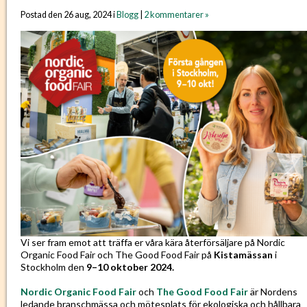
Postad den 26 aug, 2024 i
Blogg
|
2 kommentarer »
Vi ser fram emot att träffa er våra kära återförsäljare på Nordic
Organic Food Fair och The Good Food Fair på
Kistamässan
i
Stockholm den
9–10 oktober 2024.
Nordic Organic Food Fair
och
The Good Food Fair
är Nordens
ledande branschmässa och mötesplats för ekologiska och hållbara