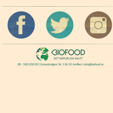
08 - 500 200 00 | Cementvägen 34, 136 50 Jordbro | info@biofood.se