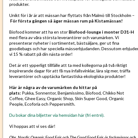
produkter.
Unikt för i år är att mässan har flyttats från Malmö till Stockholm –
För första gången så äger mässan rum på Kistamässan!
Biofood kommer att ha en stor
Biofood-lounge i monter D31-H
med flera av våra största leverantörer och varumärken. Vi
presenterar nyheter i sortimentet, bästsäljare, ger ut fina
goodiebags och har speciella mässerbjudanden. Dessutom erbjude
vi 15 % rabatt på din nästa order!
Det är ett ypperligt tillfälle att ta med kollegorna på två riktigt
inspirerande dagar för att få nya infallsvinklar, lära sig mer, träffa
leverantörer och upptäcka fantastiska ekologiska produkter!
Här är några av de varumärken du hittar på
plats:
Pukka, Sonnentor, Benjamissimo, Biofood, Chikko Not
Coffee, Ghee Easy, Organic Shop, Skin Super Good, Organic
People, Ecoforia och Peppersmith.
Du bokar dina biljetter via hemsidan här (fri entré).
Vi hoppas att vi ses där!
Obs. Nordic Organic Food Fair och The Good Food Fair är fackmässor och