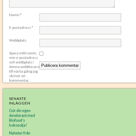
Namn
*
E-postadress
*
Webbplats
Spara mitt namn,
min e-postadress
och webbplats i
denna webbläsare
till nästa gång jag
skriver en
kommentar.
SENASTE
INLÄGGEN
Gör din egen
deodorant med
Biofood’s
kokosolja!
Nyheter från