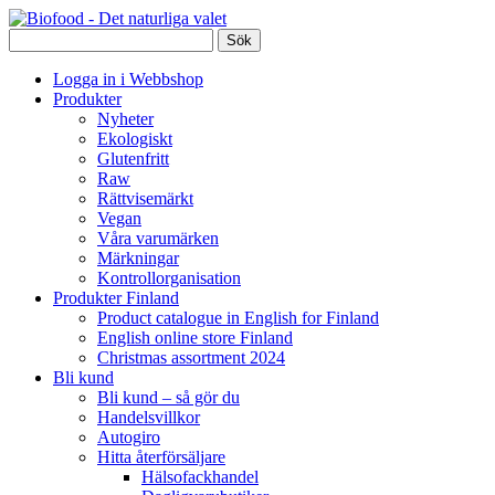
Logga in i Webbshop
Produkter
Nyheter
Ekologiskt
Glutenfritt
Raw
Rättvisemärkt
Vegan
Våra varumärken
Märkningar
Kontrollorganisation
Produkter Finland
Product catalogue in English for Finland
English online store Finland
Christmas assortment 2024
Bli kund
Bli kund – så gör du
Handelsvillkor
Autogiro
Hitta återförsäljare
Hälsofackhandel