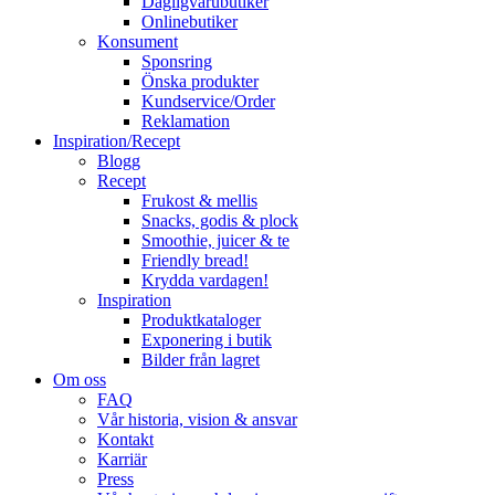
Dagligvarubutiker
Onlinebutiker
Konsument
Sponsring
Önska produkter
Kundservice/Order
Reklamation
Inspiration/Recept
Blogg
Recept
Frukost & mellis
Snacks, godis & plock
Smoothie, juicer & te
Friendly bread!
Krydda vardagen!
Inspiration
Produktkataloger
Exponering i butik
Bilder från lagret
Om oss
FAQ
Vår historia, vision & ansvar
Kontakt
Karriär
Press