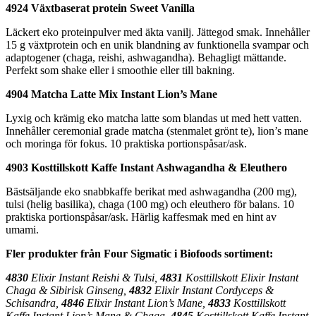
4924 Växtbaserat protein Sweet Vanilla
Läckert eko proteinpulver med äkta vanilj. Jättegod smak. Innehåller
15 g växtprotein och en unik blandning av funktionella svampar och
adaptogener (chaga, reishi, ashwagandha). Behagligt mättande.
Perfekt som shake eller i smoothie eller till bakning.
4904 Matcha Latte Mix Instant Lion’s Mane
Lyxig och krämig eko matcha latte som blandas ut med hett vatten.
Innehåller ceremonial grade matcha (stenmalet grönt te), lion’s mane
och moringa för fokus. 10 praktiska portionspåsar/ask.
4903 Kosttillskott Kaffe Instant Ashwagandha & Eleuthero
Bästsäljande eko snabbkaffe berikat med ashwagandha (200 mg),
tulsi (helig basilika), chaga (100 mg) och eleuthero för balans. 10
praktiska portionspåsar/ask. Härlig kaffesmak med en hint av
umami.
Fler produkter från Four Sigmatic i Biofoods sortiment:
4830
Elixir Instant Reishi & Tulsi,
4831
Kosttillskott Elixir Instant
Chaga & Sibirisk Ginseng,
4832
Elixir Instant Cordyceps &
Schisandra,
4846
Elixir Instant Lion’s Mane,
4833
Kosttillskott
Kaffe Instant Lion’s Mane & Chaga,
4845
Kosttillskott Kaffe Instant