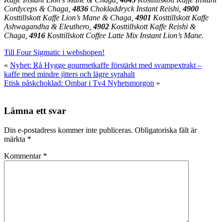
Cordyceps & Chaga,
4836
Chokladdryck Instant Reishi,
4900
Kosttillskott Kaffe Lion’s Mane & Chaga,
4901
Kosttillskott Kaffe
Ashwagandha & Eleuthero,
4902
Kosttillskott Kaffe Reishi &
Chaga,
4916
Kosttillskott Coffee Latte Mix Instant Lion’s Mane.
Till Four Sigmatic i webshopen!
«
Nyhet: Rå Hygge gourmetkaffe förstärkt med svampextrakt –
kaffe med mindre jitters och lägre syrahalt
Etisk påskchoklad: Ombar i Tv4 Nyhetsmorgon
»
Lämna ett svar
Din e-postadress kommer inte publiceras.
Obligatoriska fält är
märkta
*
Kommentar
*