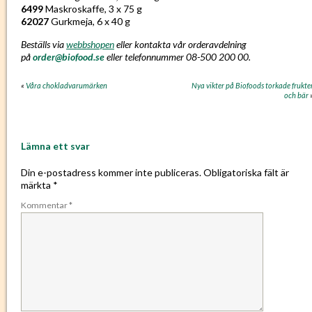
6499
Maskroskaffe, 3 x 75 g
62027
Gurkmeja, 6 x 40 g
Beställs via
webbshopen
eller kontakta vår orderavdelning
på
order@biofood.se
eller telefonnummer 08-500 200 00.
«
Våra chokladvarumärken
Nya vikter på Biofoods torkade frukte
och bär
Lämna ett svar
Din e-postadress kommer inte publiceras.
Obligatoriska fält är
märkta
*
Kommentar
*