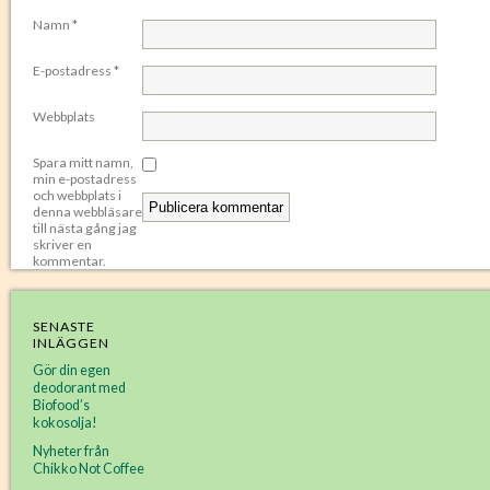
Namn
*
E-postadress
*
Webbplats
Spara mitt namn,
min e-postadress
och webbplats i
denna webbläsare
till nästa gång jag
skriver en
kommentar.
SENASTE
INLÄGGEN
Gör din egen
deodorant med
Biofood’s
kokosolja!
Nyheter från
Chikko Not Coffee