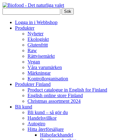
Logga in i Webbshop
Produkter
Nyheter
Ekologiskt
Glutenfritt
Raw
Rättvisemärkt
Vegan
Våra varumärken
Märkningar
Kontrollorganisation
Produkter Finland
Product catalogue in English for Finland
English online store Finland
Christmas assortment 2024
Bli kund
Bli kund – så gör du
Handelsvillkor
Autogiro
Hitta återförsäljare
Hälsofackhandel