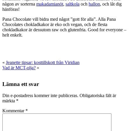
någon av sorterna
makadamianöt
,
saltkola
och
hallon
, och låt dig
hänföras!
Pana Chocolate vill bidra med något ”gott för alla”. Alla Pana
Chocolates chokladkakor är eko och vegan, och de flesta
chokladkakor är dessutom raw och glutenfria. Good for everyone –
helt enkelt.
«
Jeanette tipsar: kosttillskott från Viridian
Vad är MCT-olja?
»
Lämna ett svar
Din e-postadress kommer inte publiceras.
Obligatoriska fält är
märkta
*
Kommentar
*