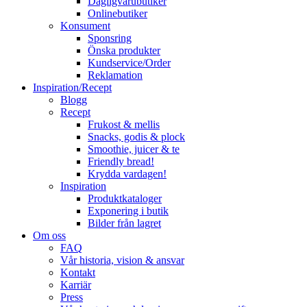
Dagligvarubutiker
Onlinebutiker
Konsument
Sponsring
Önska produkter
Kundservice/Order
Reklamation
Inspiration/Recept
Blogg
Recept
Frukost & mellis
Snacks, godis & plock
Smoothie, juicer & te
Friendly bread!
Krydda vardagen!
Inspiration
Produktkataloger
Exponering i butik
Bilder från lagret
Om oss
FAQ
Vår historia, vision & ansvar
Kontakt
Karriär
Press