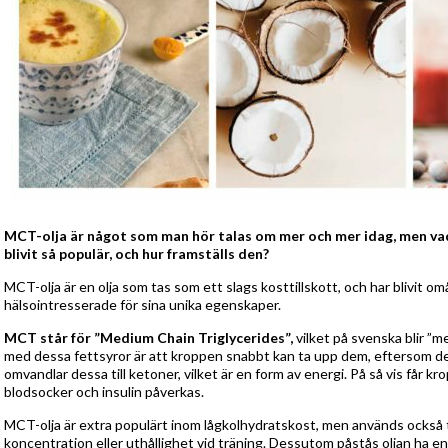
MCT-olja är något som man hör talas om mer och mer idag, men vad 
blivit så populär, och hur framställs den?
MCT-olja är en olja som tas som ett slags kosttillskott, och har blivit om
hälsointresserade för sina unika egenskaper.
MCT står för ”Medium Chain Triglycerides”,
vilket på svenska blir ”
med dessa fettsyror är att kroppen snabbt kan ta upp dem, eftersom de sk
omvandlar dessa till ketoner, vilket är en form av energi. På så vis får k
blodsocker och insulin påverkas.
MCT-olja är extra populärt inom lågkolhydratskost, men används också ti
koncentration eller uthållighet vid träning. Dessutom påstås oljan ha en 