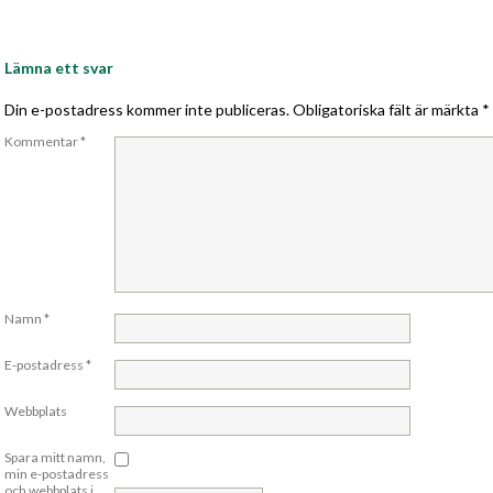
Lämna ett svar
Din e-postadress kommer inte publiceras.
Obligatoriska fält är märkta
*
Kommentar
*
Namn
*
E-postadress
*
Webbplats
Spara mitt namn,
min e-postadress
och webbplats i