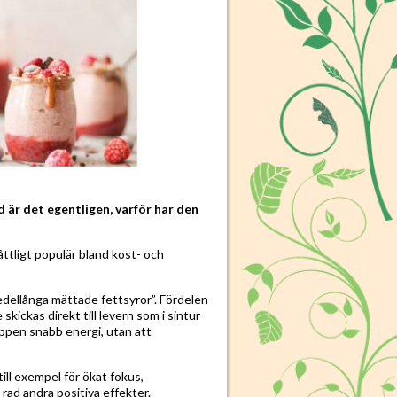
är det egentligen, varför har den
åttligt populär bland kost- och
medellånga mättade fettsyror”. Fördelen
ickas direkt till levern som i sintur
roppen snabb energi, utan att
ll exempel för ökat fokus,
rad andra positiva effekter.