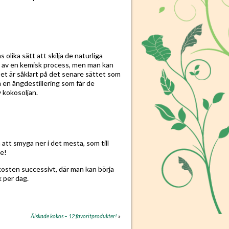
olika sätt att skilja de naturliga
g av en kemisk process, men man kan
Det är såklart på det senare sättet som
 en ångdestillering som får de
 kokosoljan.
att smyga ner i det mesta, som till
te!
 kosten successivt, där man kan börja
k per dag.
Älskade kokos – 12 favoritprodukter!
»