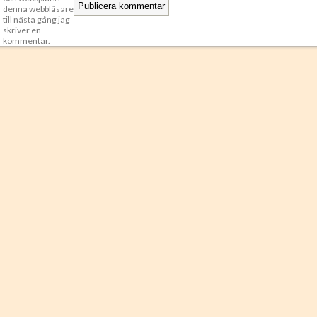
denna webbläsare
till nästa gång jag
skriver en
kommentar.