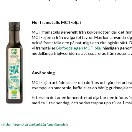
Hur framställs MCT-olja?
MCT framställs generellt från kokosnötter, där det finns 
MCT-oljorna från övriga fettsyror. Man kan använda si
också framställa den på naturligt och ekologiskt sätt. 
vi framställer
Biofoods egen MCT-olja
, nämligen genom
medellånga triglyceriderna att separeras från resten av
Användning
MCT-oljan är både smak- och doftlös och går därför bra 
exempel en smoothie, kaffe eller en härlig gurkmejalat
Eftersom det är en koncentrerad olja bör den införas i
med ca 1 tsk per dag, och sedan trappa upp till ca 1 ms
«
Nyhet! Vegansk vit choklad från Pana Chocolate